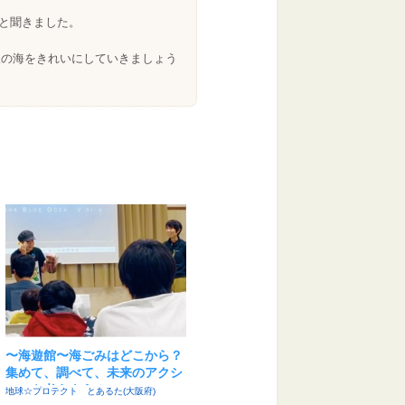
ると聞きました。
阪の海をきれいにしていきましょう
〜海遊館〜海ごみはどこから？
集めて、調べて、未来のアクシ
ョンを考えよう！
地球☆プロテクト とあるた(大阪府)