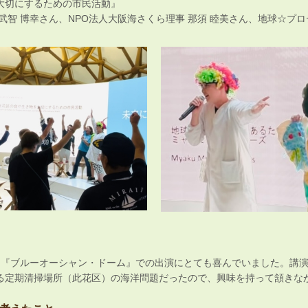
大切にするための市民活動』
武智 博幸さん、NPO法人大阪海さくら理事 那須 睦美さん、地球☆プ
ン『ブルーオーシャン・ドーム』での出演にとても喜んでいました。講
る定期清掃場所（此花区）の海洋問題だったので、興味を持って頷きな