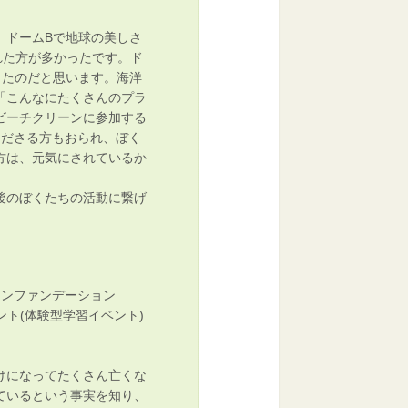
。ドームBで地球の美しさ
れた方が多かったです。ド
ったのだと思います。海洋
「こんなにたくさんのプラ
ビーチクリーンに参加する
くださる方もおられ、ぼく
方は、元気にされているか
後のぼくたちの活動に繋げ
ャンファンデーション
ト(体験型学習イベント)
けになってたくさん亡くな
ているという事実を知り、