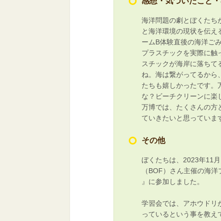
感想・気づいたこと・
海洋問題の劇とぼくたち
と海洋環境の現状を伝え
ームB体験直後の海洋ご
プラスチックを実際に触
スチックが海岸に落ちて
ね。海は繋がってるから
たちも嬉しかったです。
な？ビーチクリーンに楽
万博では、たくさんの方
ていきたいと思っていま
その他
ぼくたちは、2023年1
（BOF）さん主催の海
』に参加しました。
学習会では、アホウドリ
っているという事を教え