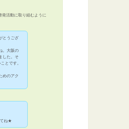
啓発活動に取り組むように
がとうござ
ね。大阪の
ました。そ
いことです。
ためのアク
てね★