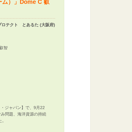
ム）」Dome C 叡
ロテクト とあるた (大阪府)
 叡智
リ・ジャパン】で、9月22
ごみ問題、海洋資源の持続
た。