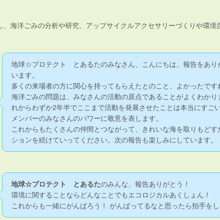
し、海洋ごみの分析や研究、アップサイクルアクセサリーづくりや環境
地球☆プロテクト とあるたのみなさん、こんにちは。報告をあり
います。
多くの来場者の方に関心を持ってもらえたとのこと、よかったです
海洋ごみの問題は、みなさんの活動の原点であることがよくわかり
れからわずか2年半でここまで活動を発展させたことは本当にすご
メンバーのみなさんのパワーに敬意を表します。
これからもたくさんの仲間とつながって、きれいな海を取りもどす
ションを続けていってください。次の報告も楽しみにしています。
地球☆プロテクト とあるた
のみんな、報告ありがとう！
環境に関することならどんなことでもエコロジカルあくしょん！
これからも一緒にがんばろう！ がんばってるなと思ったら拍手をし