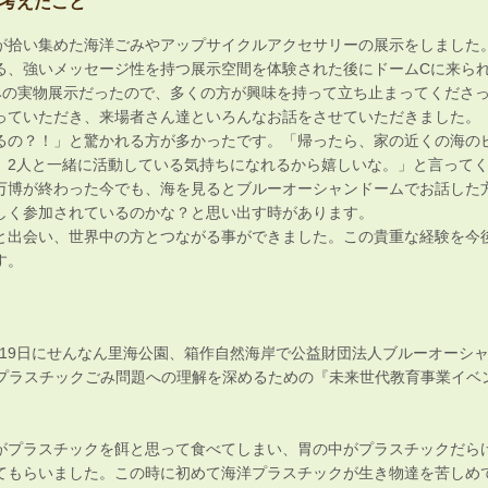
考えたこと
が拾い集めた海洋ごみやアップサイクルアクセサリーの展示をしました
る、強いメッセージ性を持つ展示空間を体験された後にドームCに来ら
みの実物展示だったので、多くの方が興味を持って立ち止まってくださ
っていただき、来場者さん達といろんなお話をさせていただきました。
るの？！」と驚かれる方が多かったです。「帰ったら、家の近くの海の
、2人と一緒に活動している気持ちになれるから嬉しいな。」と言って
万博が終わった今でも、海を見るとブルーオーシャンドームでお話した
しく参加されているのかな？と思い出す時があります。
と出会い、世界中の方とつながる事ができました。この貴重な経験を今
す。
1月19日にせんなん里海公園、箱作自然海岸で公益財団法人ブルーオーシ
洋プラスチックごみ問題への理解を深めるための『未来世代教育事業イベン
がプラスチックを餌と思って食べてしまい、胃の中がプラスチックだら
てもらいました。この時に初めて海洋プラスチックが生き物達を苦しめ