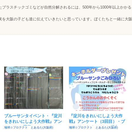
たプラスチックゴミなどが自然分解されるには、500年から1000年以上かか
状を大阪の子ども達に伝えていきたいと思っています。ぼくたちと一緒に大
ブルーサンタイベント・『淀川
『淀川をきれいにしよう大作
をきれいにしよう大作戦』アン
戦』アンケート（3回目）・ブ
ケート（4回目）
ルーサンタイベントの紹介
地球☆プロテクト とあるた(大阪府)
地球☆プロテクト とあるた(大阪府)