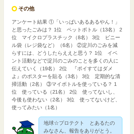
その他
アンケート結果
①「いっぱいあるあるやん！」
と思ったごみは？
1位 ペットボトル（13名）
2
位 マイクロプラスチック（8名）
3位 ビニー
ル袋（レジ袋など）（6名）
②淀川のごみを減
らすには、どうしたらええと思う？
1位 イベ
ント活動などで淀川のごみのことを多くの人に
伝えていく（19名）
2位 『ポイすてはダメ
よ』のポスターを貼る（3名）
3位 定期的な清
掃活動（2名）
③マイボトルを使っている？
1
位 使っている（21名）
2位 使ってないし、
今後も使わない（2名）
3位 使ってないけど、
使ってみたい（1名）
地球☆プロテクト とあるたの
みなさん、報告をありがとう。