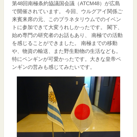
第48回南極条約協議国会議（ATCM48）が広島
で開催されています。
今回、ウルグアイ関係ご
来賓来席の元、このプラネタリウムでのイベン
トに参加できて大変うれしかったです。
閣下、
始め専門の研究者のお話もあり、
南極での活動
を感じることができました。
南極までの移動
や、物資の輸送、また野生動物の生活なども。
特にペンギンが可愛かったです。大きな皇帝ペ
ンギンの営みも感じてみたいです。