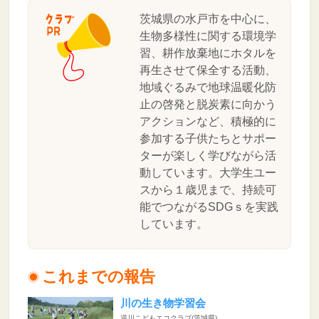
茨城県の水戸市を中心に、
生物多様性に関する環境学
習、耕作放棄地にホタルを
再生させて保全する活動、
地域ぐるみで地球温暖化防
止の啓発と脱炭素に向かう
アクションなど、積極的に
参加する子供たちとサポー
ターが楽しく学びながら活
動しています。大学生ユー
スから１歳児まで、持続可
能でつながるSDGｓを実践
しています。
これまでの報告
川の生き物学習会
逆川こどもエコクラブ(茨城県)