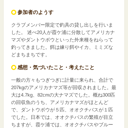
参加者のようす
クラブメンバー限定で釣具の貸し出しを行いま
した。
述べ20人が霞ケ浦に分散してアメリカナ
マズやダントウボウといった外来種をねらって
釣ってきました。餌は練り餌やイカ、ミミズな
どまちまちです。
感想・気づいたこと・考えたこと
一般の方々もつぎつぎに計量に来られ、合計で
207kgのアメリカナマズ等が回収されました。最
大は4.7kg、82cmの大ナマズでした。概ね300匹
の回収魚のうち、アメリカナマズがほとんど
で、ダントウボウが５匹、オオクチバスが１匹
でした。日本では、オオクチバスの繁殖が目立
ちますが、霞ケ浦では、オオクチバスやブルー