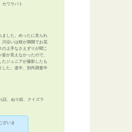
 カワラバト
れました。めったに見られ
。川沿いは桜が満開でお花
スの上手なさえずりが聞こ
か姿が見えなかったので、
したジュニアが撮影したも
ました。道中、別件調査中
お話、ぬり絵、クイズラ
ございま