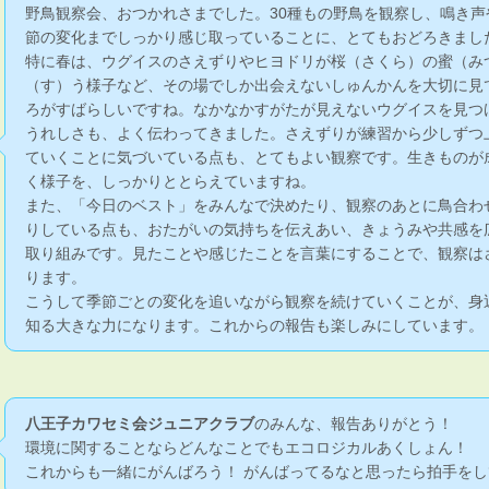
野鳥観察会、おつかれさまでした。30種もの野鳥を観察し、鳴き声
節の変化までしっかり感じ取っていることに、とてもおどろきまし
特に春は、ウグイスのさえずりやヒヨドリが桜（さくら）の蜜（み
（す）う様子など、その場でしか出会えないしゅんかんを大切に見
ろがすばらしいですね。なかなかすがたが見えないウグイスを見つ
うれしさも、よく伝わってきました。さえずりが練習から少しずつ
ていくことに気づいている点も、とてもよい観察です。生きものが
く様子を、しっかりととらえていますね。
また、「今日のベスト」をみんなで決めたり、観察のあとに鳥合わ
りしている点も、おたがいの気持ちを伝えあい、きょうみや共感を
取り組みです。見たことや感じたことを言葉にすることで、観察は
ります。
こうして季節ごとの変化を追いながら観察を続けていくことが、身
知る大きな力になります。これからの報告も楽しみにしています。
八王子カワセミ会ジュニアクラブ
のみんな、報告ありがとう！
環境に関することならどんなことでもエコロジカルあくしょん！
これからも一緒にがんばろう！ がんばってるなと思ったら拍手をし