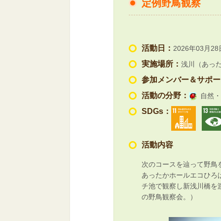
定例野鳥観察
活動日：
2026年03月28
実施場所：
浅川（あっ
参加メンバー＆サポー
活動の分野：
自然・
SDGs：
活動内容
次のコースを辿って野鳥
あったかホールエコひろ
チ池で観察し新浅川橋を
の野鳥観察会。）