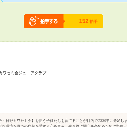
152
拍手
カワセミ会ジュニアクラブ
子・日野カワセミ会】を担う子供たちを育てることが目的で2008年に発足し
近な環境を見つめ自然を愛する心を育み、生き物に関心を高めるために野鳥