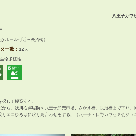
八王子カワセ
日
たかホール付近～長沼橋）
ター数：
12人
生物多様性
を探して観察する。
ばから、浅川右岸堤防を八王子卸売市場、さかえ橋、長沼橋まで下り、
渡りエコひろばに戻り鳥合わせをする。（八王子・日野カワセミ会ジュニア