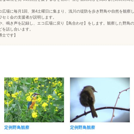
コ広場に毎月1回、第4土曜日に集まり、浅川の堤防を歩き野鳥や自然を観察
ワセミ会の支援者が説明します。
や、鳴き声を記録し、エコ広場に戻り【鳥合わせ】をします。観察した野鳥
どを話し合います。
博士です】
定例野鳥観察
定例野鳥観察