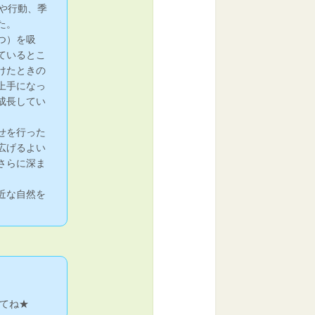
や行動、季
た。
つ）を吸
ているとこ
けたときの
上手になっ
成長してい
せを行った
広げるよい
さらに深ま
近な自然を
てね★