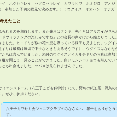
レイ ハクセキレイ セグロセキレイ カワラヒワ ホオジロ アオジ
は、参加した子供の意見で決めます。）：ウグイス オオバン オナガ
考えたこと
見られるのを期待します。また先月はタシギ、先々月はアリスイが見ら
ードウォッチングの楽しみですね」との会長の声かけから始まりました
きました。ヒヨドリが桜の花の蜜を吸っている様子も見ました。ウグイ
えずりは最初は練習で下手なときもあるそうです）。ウグイスはなかな
アたちは喜んでいました。添付のウグイスとイカルチドリの写真は参加
何度か聞こえ、見ることができました。白いモンシロチョウも翔んでい
んとも出会えました。ツバメは見られませんでした。
タサイエンスドーム（八王子こども科学館）にて、野鳥の紙芝居、野鳥の
す。ぜひご参加ください。
八王子カワセミ会ジュニアクラブのみなさんへ 報告をありがとう
す。