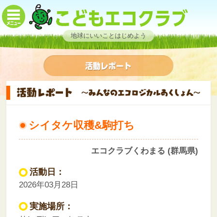
地球にいいことはじめよう
シイタケ収穫&駒打ち
エコクラブくわまる (群馬県)
活動日：
2026年03月28日
実施場所：