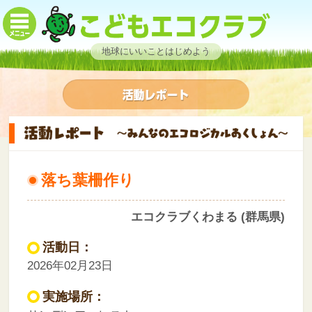
地球にいいことはじめよう
落ち葉柵作り
エコクラブくわまる (群馬県)
活動日：
2026年02月23日
実施場所：