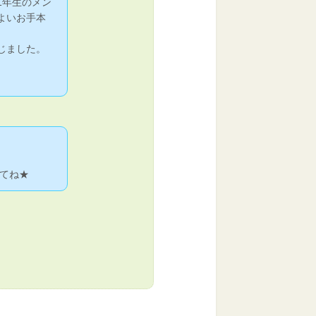
1年生のメン
よいお手本
じました。
てね★