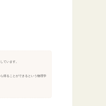
。
動しています。
。
から得ることができるという物理学
。