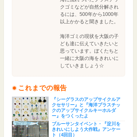
クゴミなどが自然分解され
るには、500年から1000年
以上かかると聞きました。
海洋ゴミの現状を大阪の子
ども達に伝えていきたいと
思っています。ぼくたちと
一緒に大阪の海をきれいに
していきましょう☆
これまでの報告
『シーグラスのアップサイクルア
クセサリー』と『海洋プラスチッ
クのアップサイクルキーホルダ
ー』をつくったよ
地球☆プロテクト とあるた(大阪府)
ブルーサンタイベント・『淀川を
きれいにしよう大作戦』アンケー
ト（4回目）