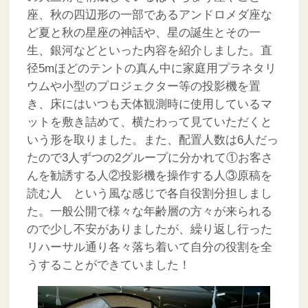
座、秋の四辺形の一部であるアンドロメダ座な
ど夏と秋の星座の神話や、星の誕生とその一
生、銀河などといった内容を紹介しました。直
径5mほどのテントの真ん中に家庭用プラネタリ
ウムや小型のプロジェクター等の投影機を置
き、床にはいつも天体観測時に使用しているマ
ットを敷き詰めて、横たわって見ていただくと
いう形を取りました。また、配置人数は6人だっ
たので3人ずつの2グループに分かれて①お客さ
んを勧誘する人②投影機を操作する人③原稿を
読む人 という風な感じで各自役割分担しまし
た。一般公開で様々な年齢層の方々が来られる
ので少し不安がありましたが、繰り返し行った
リハーサル通り各々落ち着いて自分の役割を全
うすることができていました！