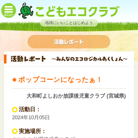
地球にいいことはじめよう
ポップコーンになったぁ！
大和町よしおか放課後児童クラブ (宮城県)
活動日：
2024年10月05日
実施場所：