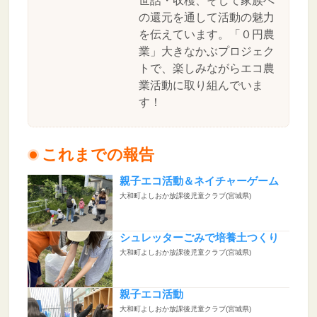
世話・収穫、そして家族へ
の還元を通して活動の魅力
を伝えています。「０円農
業」大きなかぶプロジェク
トで、楽しみながらエコ農
業活動に取り組んでいま
す！
これまでの報告
親子エコ活動＆ネイチャーゲーム
大和町よしおか放課後児童クラブ(宮城県)
シュレッターごみで培養土つくり
大和町よしおか放課後児童クラブ(宮城県)
親子エコ活動
大和町よしおか放課後児童クラブ(宮城県)