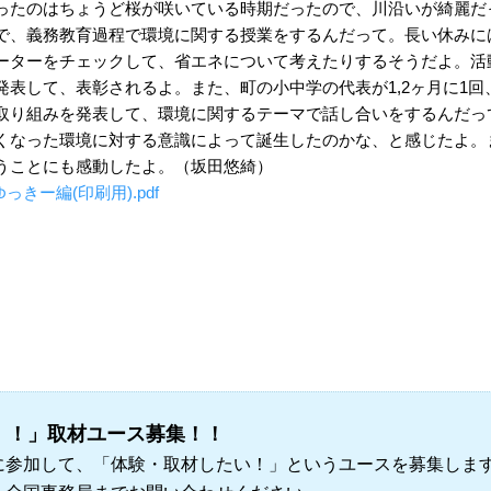
ったのはちょうど桜が咲いている時期だったので、川沿いが綺麗だ
、義務教育過程で環境に関する授業をするんだって。長い休みに
ーターをチェックして、省エネについて考えたりするそうだよ。活
発表して、表彰されるよ。また、町の小中学の代表が1,2ヶ月に1
り組みを発表して、環境に関するテーマで話し合いをするんだって。
くなった環境に対する意識によって誕生したのかな、と感じたよ。
うことにも感動したよ。（坂田悠綺）
ゆっきー編(印刷用).pdf
！！」取材ユース募集！！
に参加して、「体験・取材したい！」というユースを募集しま