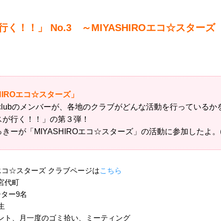
行く！！」 No.3 ～MIYASHIROエコ☆スター
HIROエコ☆スターズ」
uth Eco-clubのメンバーが、各地のクラブがどんな活動を行って
スが行く！！」の第３弾！
ーが「MIYASHIROエコ☆スターズ」の活動に参加したよ。(^
Oエコ☆スターズ クラブページは
こちら
宮代町
ター9名
生
ント、月一度のゴミ拾い、ミーティング