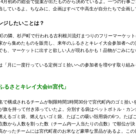
4月初めの総会で提案が出たものから決めているよ。一つの行事ご
当しているよ。ちなみに、企画はすべて中高生が自分たちで企画し
ンジしたいことは？
代町の隣、杉戸町で行われる古利根川流灯まつりのフリーマーケッ
家から集めたものを販売し、来年のふるさとキレイ大会参加者への
でも、マーケットに出すと欲しい人が現れるかも！品物がごみにな
は「月に一度行っている定例ゴミ拾いへの参加者を増やす取り組み
「ふるさとキレイ大会in宮代」
名で構成されるチームが制限時間1時間30分で宮代町内のゴミ拾い
フが旗を持って付き添っていたよ。分別する袋はペットボトル・カ
燃えるゴミ袋、燃えないゴミ袋、たばこの吸い殻用袋の6つ。たばこ
。点数から人数を割った数（チーム内一人当たりの点数）で順位が
高かったチームには宮代町産のお米など豪華な景品があるよ。この