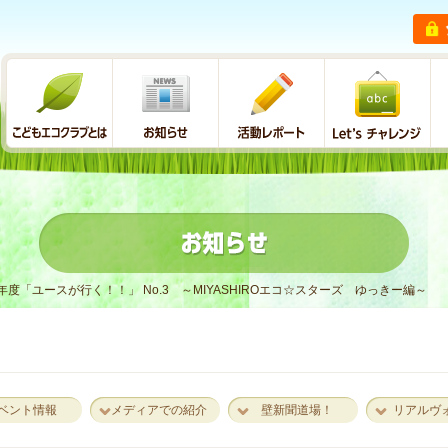
5年度「ユースが行く！！」 No.3 ～MIYASHIROエコ☆スターズ ゆっきー編～
ベント情報
メディアでの紹介
壁新聞道場！
リアルヴ