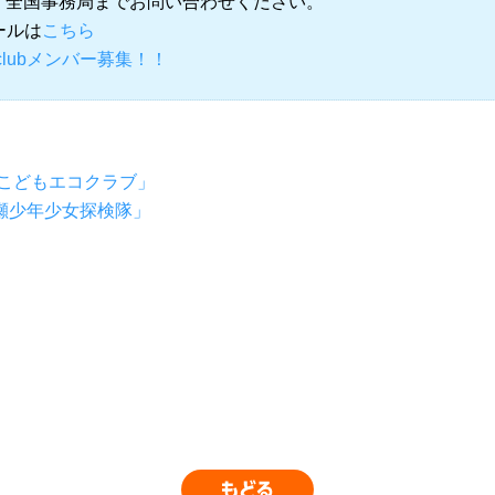
、全国事務局までお問い合わせください。
 メールは
こちら
Eco-clubメンバー募集！！
布こどもエコクラブ」
片瀬少年少女探検隊」