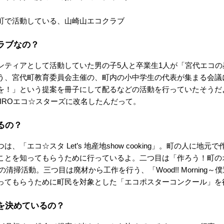
町で活動している、山崎山エコクラブ
ラブなの？
ティアとして活動していた男の子5人と卒業生1人が「宮代エコの
う、宮代町教育委員会主催の、町内の小中学生の代表が集まる会議
を！」という提案を冊子にして配るなどの活動を行っていたそうだ
SHIROエコ☆スターズに改名したんだって。
るの？
「エコ☆スタ Let’s 地産地show cooking」。町の人に地
ことを知ってもらうために行っているよ。二つ目は「作ろう！町の
いう町内の清掃活動。三つ目は廃材から工作を行う、「Wood!! Mornin
ってもらうために町民を対象とした「エコポスターコンクール」を
を決めているの？