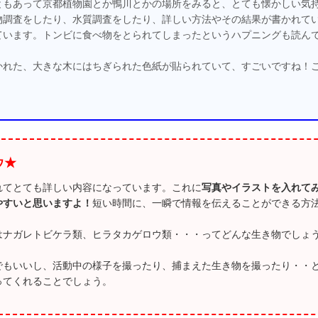
ともあって京都植物園とか鴨川とかの場所をみると、とても懐かしい気
物調査をしたり、水質調査をしたり、詳しい方法やその結果が書かれて
ています。トンビに食べ物をとられてしまったというハプニングも読ん
かれた、大きな木にはちぎられた色紙が貼られていて、すごいですね！
ウ★
れてとても詳しい内容になっています。これに
写真やイラストを入れて
やすいと思いますよ！
短い時間に、一瞬で情報を伝えることができる方
はナガレトビケラ類、ヒラタカゲロウ類・・・ってどんな生き物でしょ
でもいいし、活動中の様子を撮ったり、捕まえた生き物を撮ったり・・
ってくれることでしょう。