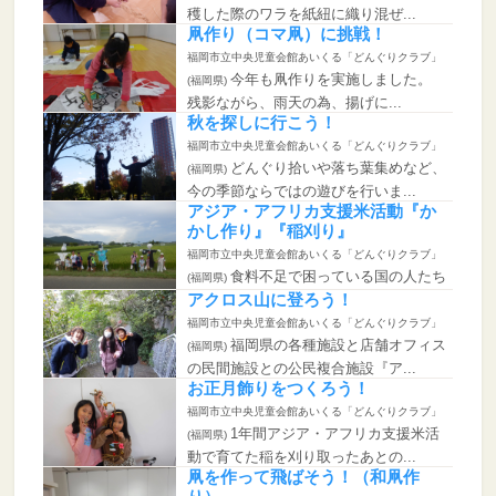
穫した際のワラを紙紐に織り混ぜ...
凧作り（コマ凧）に挑戦！
福岡市立中央児童会館あいくる「どんぐりクラブ」
今年も凧作りを実施しました。
(福岡県)
残影ながら、雨天の為、揚げに...
秋を探しに行こう！
福岡市立中央児童会館あいくる「どんぐりクラブ」
どんぐり拾いや落ち葉集めなど、
(福岡県)
今の季節ならではの遊びを行いま...
アジア・アフリカ支援米活動『か
かし作り』『稲刈り』
福岡市立中央児童会館あいくる「どんぐりクラブ」
食料不足で困っている国の人たち
(福岡県)
にお米を贈る活動です。 今年...
アクロス山に登ろう！
福岡市立中央児童会館あいくる「どんぐりクラブ」
福岡県の各種施設と店舗オフィス
(福岡県)
の民間施設との公民複合施設『ア...
お正月飾りをつくろう！
福岡市立中央児童会館あいくる「どんぐりクラブ」
1年間アジア・アフリカ支援米活
(福岡県)
動で育てた稲を刈り取ったあとの...
凧を作って飛ばそう！（和凧作