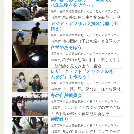
水生生物を探そう～」
福岡市立中央児童会館あいくる「どんぐりクラブ」
水の中に住む生き物を観察し、見
(福岡県)
つけた生き物から、水の良質性や...
アジア・アフリカ支援米活動（田
植え）
福岡市立中央児童会館あいくる「どんぐりクラブ」
他の団体（子ども達）と合同でア
(福岡県)
ジア・アフリカ支援米活動として...
科学であそぼう
福岡市立中央児童会館あいくる「どんぐりクラブ」
科学の不思議に触れ、楽しく学ぶ
(福岡県)
「放射線を見てみよう（霧箱...
レザークラフト『オリジナルネー
ムタグ』を作ろう！
福岡市立中央児童会館あいくる「どんぐりクラブ」
牛、豚、馬、豚など、様々な素材
(福岡県)
から選んで、オリジナルのネーム...
冬の自然観察会
福岡市立中央児童会館あいくる「どんぐりクラブ」
ボランティアスタッフの方のご協
(福岡県)
力で冬鳥や樹木の自然観察会を行...
仲間作り
福岡市立中央児童会館あいくる「どんぐりクラブ」
初めて会うどんぐりクラブの子同
(福岡県)