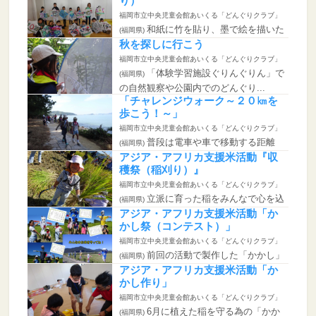
り）
福岡市立中央児童会館あいくる「どんぐりクラブ」
和紙に竹を貼り、墨で絵を描いた
(福岡県)
絵に染料で色を付け、日本伝統の...
秋を探しに行こう
福岡市立中央児童会館あいくる「どんぐりクラブ」
「体験学習施設ぐりんぐりん」で
(福岡県)
の自然観察や公園内でのどんぐり...
「チャレンジウォーク～２０㎞を
歩こう！～」
福岡市立中央児童会館あいくる「どんぐりクラブ」
普段は電車や車で移動する距離
(福岡県)
（約２０㎞の道のり）を自分の足で...
アジア・アフリカ支援米活動『収
穫祭（稲刈り）』
福岡市立中央児童会館あいくる「どんぐりクラブ」
立派に育った稲をみんなで心を込
(福岡県)
めて収穫しました。
アジア・アフリカ支援米活動「か
かし祭（コンテスト）」
福岡市立中央児童会館あいくる「どんぐりクラブ」
前回の活動で製作した「かかし」
(福岡県)
と他の団体が製作した「かかし」...
アジア・アフリカ支援米活動「か
かし作り」
福岡市立中央児童会館あいくる「どんぐりクラブ」
6月に植えた稲を守る為の「かか
(福岡県)