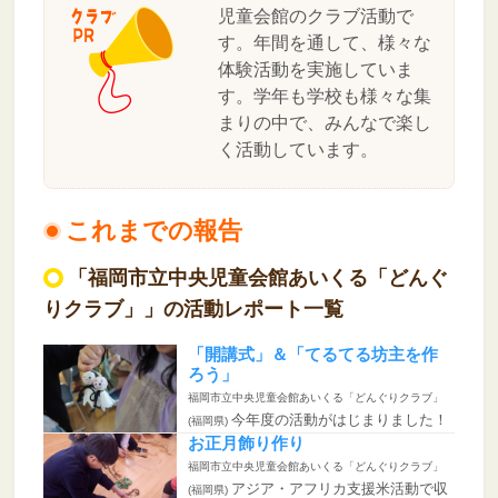
児童会館のクラブ活動で
す。年間を通して、様々な
体験活動を実施していま
す。学年も学校も様々な集
まりの中で、みんなで楽し
く活動しています。
これまでの報告
「福岡市立中央児童会館あいくる「どんぐ
りクラブ」」の活動レポート一覧
「開講式」＆「てるてる坊主を作
ろう」
福岡市立中央児童会館あいくる「どんぐりクラブ」
今年度の活動がはじまりました！
(福岡県)
年間の予定や詳細の説明など...
お正月飾り作り
福岡市立中央児童会館あいくる「どんぐりクラブ」
アジア・アフリカ支援米活動で収
(福岡県)