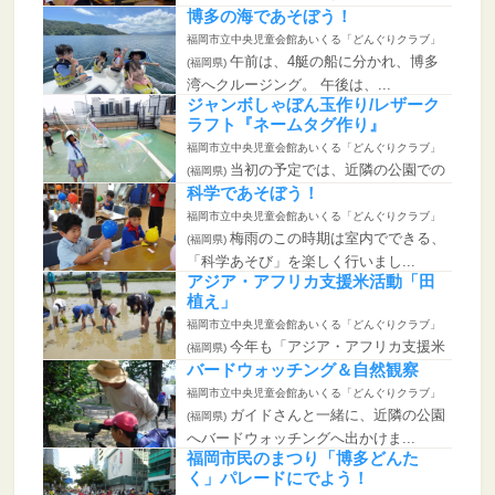
し」作りを行いました。 みん...
博多の海であそぼう！
福岡市立中央児童会館あいくる「どんぐりクラブ」
午前は、4艇の船に分かれ、博多
(福岡県)
湾へクルージング。 午後は、...
ジャンボしゃぼん玉作り/レザーク
ラフト『ネームタグ作り』
福岡市立中央児童会館あいくる「どんぐりクラブ」
当初の予定では、近隣の公園での
(福岡県)
実施する計画でしたが、雨天の可...
科学であそぼう！
福岡市立中央児童会館あいくる「どんぐりクラブ」
梅雨のこの時期は室内でできる、
(福岡県)
「科学あそび」を楽しく行いまし...
アジア・アフリカ支援米活動「田
植え」
福岡市立中央児童会館あいくる「どんぐりクラブ」
今年も「アジア・アフリカ支援米
(福岡県)
活動2024」が始まりました！...
バードウォッチング＆自然観察
福岡市立中央児童会館あいくる「どんぐりクラブ」
ガイドさんと一緒に、近隣の公園
(福岡県)
へバードウォッチングへ出かけま...
福岡市民のまつり「博多どんた
く」パレードにでよう！