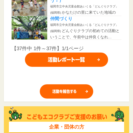
う！）
福岡市立中央児童会館あいくる「どんぐりクラブ」
かなたけの里に来ていた地域の
(福岡県)
方々と一緒に、ドロドロになりなが...
仲間づくり
福岡市立中央児童会館あいくる「どんぐりクラブ」
どんぐりクラブの初めての活動と
(福岡県)
いうことで、午前中は仲良くなれ...
【37件中 1件～37件】1/1ページ
企業・団体の方