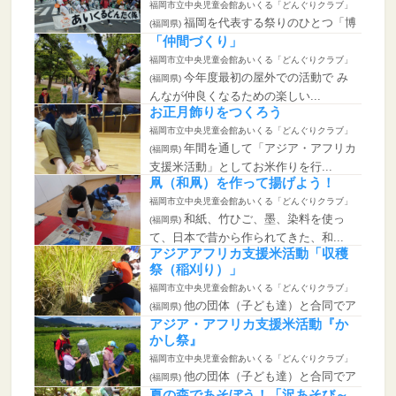
福岡市立中央児童会館あいくる「どんぐりクラブ」
福岡を代表する祭りのひとつ「博
(福岡県)
多どんたく」のパレードに参加し...
「仲間づくり」
福岡市立中央児童会館あいくる「どんぐりクラブ」
今年度最初の屋外での活動で み
(福岡県)
んなが仲良くなるための楽しい...
お正月飾りをつくろう
福岡市立中央児童会館あいくる「どんぐりクラブ」
年間を通して「アジア・アフリカ
(福岡県)
支援米活動」としてお米作りを行...
凧（和凧）を作って揚げよう！
福岡市立中央児童会館あいくる「どんぐりクラブ」
和紙、竹ひご、墨、染料を使っ
(福岡県)
て、日本で昔から作られてきた、和...
アジアアフリカ支援米活動「収穫
祭（稲刈り）」
福岡市立中央児童会館あいくる「どんぐりクラブ」
他の団体（子ども達）と合同でア
(福岡県)
ジア・アフリカ支援米活動として...
アジア・アフリカ支援米活動『か
かし祭』
福岡市立中央児童会館あいくる「どんぐりクラブ」
他の団体（子ども達）と合同でア
(福岡県)
ジア・アフリカ支援米活動として...
夏の森であそぼう！「沢あそび～