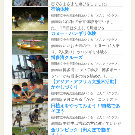
志でさまざまな遊びをしました。...
宿泊体験
福岡市立中央児童会館あいくる「どんぐりクラブ」
1泊2日の宿泊体験を行いまし
(福岡県)
た。 1日目は久山にて川遊びを...
カヌー・ハンギリ体験
福岡市立中央児童会館あいくる「どんぐりクラブ」
いいお天気の中、カヌー（1人乗
(福岡県)
り、2人乗り）やハンギリ体験を...
博多湾クルーズ
福岡市立中央児童会館あいくる「どんぐりクラブ」
博多湾について学び、博多ポート
(福岡県)
タワーから博多の街を眺めたり、...
【アジア・アフリカ支援米活動】
かかしづくり
福岡市立中央児童会館あいくる「どんぐりクラブ」
９月にある「かかしコンテスト」
(福岡県)
に向けてみんなで考えたかかしを...
田植えをやってみよう！/自然であ
そぼう
福岡市立中央児童会館あいくる「どんぐりクラブ」
午前中は吉武の方に教えていただ
(福岡県)
きながら田植えをしました。泥の...
金リンピック（田んぼで遊ぼ