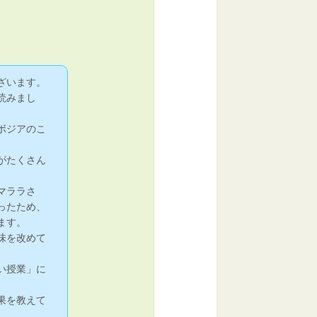
ざいます。
読みまし
ボジアのこ
がたくさん
マララさ
ったため、
ます。
味を改めて
い授業」に
果を教えて