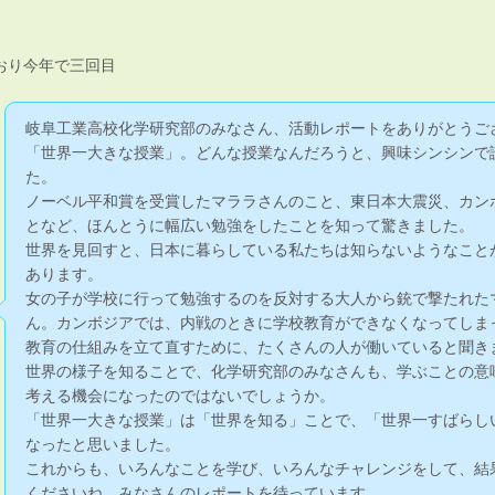
おり今年で三回目
岐阜工業高校化学研究部のみなさん、活動レポートをありがとうご
「世界一大きな授業」。どんな授業なんだろうと、興味シンシンで
た。
ノーベル平和賞を受賞したマララさんのこと、東日本大震災、カン
となど、ほんとうに幅広い勉強をしたことを知って驚きました。
世界を見回すと、日本に暮らしている私たちは知らないようなこと
あります。
女の子が学校に行って勉強するのを反対する大人から銃で撃たれた
ん。カンボジアでは、内戦のときに学校教育ができなくなってしま
教育の仕組みを立て直すために、たくさんの人が働いていると聞き
世界の様子を知ることで、化学研究部のみなさんも、学ぶことの意
考える機会になったのではないでしょうか。
「世界一大きな授業」は「世界を知る」ことで、「世界一すばらし
なったと思いました。
これからも、いろんなことを学び、いろんなチャレンジをして、結
くださいね。みなさんのレポートを待っています。