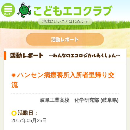
地球にいいことはじめよう
ハンセン病療養所入所者里帰り交
流
岐阜工業高校 化学研究部 (岐阜県)
活動日：
2017年05月25日