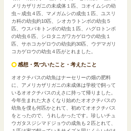
メリカザリガニの未成体１匹、コオイムシの幼
虫～成虫４匹、マメガムシの成虫１匹、ユスリ
カ科の幼虫約10匹、シオカラトンボの幼虫５
匹、ウスバキトンボの幼虫１匹、ハグロトンボ
の幼虫６匹、シロタニガワカゲロウの幼虫１
匹、サホコカゲロウの幼虫約30匹、ウデマガリ
コカゲロウの幼虫４匹がとれました。
感想・気づいたこと・考えたこと
オオクチバスの幼魚はナーセリーの畑の肥料
に、アメリカザリガニの未成体は学校で飼って
いるオオクチバスのえさに持って帰りました。
今年生まれた大きくなり始めたオオクチバスの
幼魚を僕も何匹かとれて、初めてオオクチバス
をとったので、うれしかったです。珍しいチュ
ウガタスジシマドジョウの成魚も２匹とれて、
１匹は家で飼っているサイズと同じくらいだけ