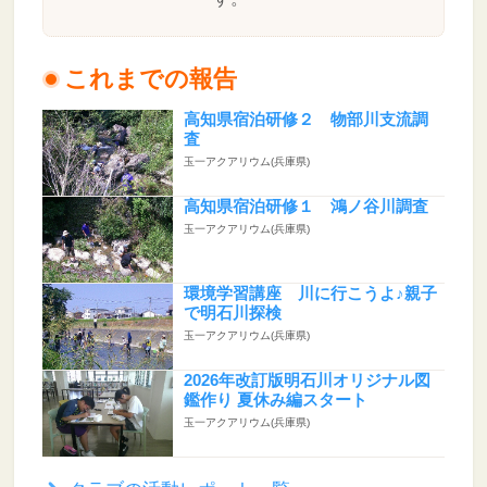
これまでの報告
高知県宿泊研修２ 物部川支流調
査
玉一アクアリウム(兵庫県)
高知県宿泊研修１ 鴻ノ谷川調査
玉一アクアリウム(兵庫県)
環境学習講座 川に行こうよ♪親子
で明石川探検
玉一アクアリウム(兵庫県)
2026年改訂版明石川オリジナル図
鑑作り 夏休み編スタート
玉一アクアリウム(兵庫県)