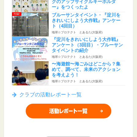
クのアップサイクルキーホルダ
ー』をつくったよ
地球☆プロテクト とあるた(大阪府)
ブルーサンタイベント・『淀川を
きれいにしよう大作戦』アンケー
ト（4回目）
地球☆プロテクト とあるた(大阪府)
『淀川をきれいにしよう大作戦』
アンケート（3回目）・ブルーサン
タイベントの紹介
地球☆プロテクト とあるた(大阪府)
〜海遊館〜海ごみはどこから？集
めて、調べて、未来のアクション
を考えよう！
地球☆プロテクト とあるた(大阪府)
クラブの活動レポート一覧