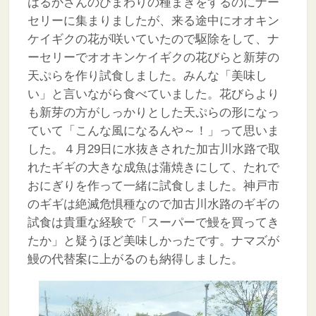
はるかさんのひまわりの種まきをするのにナー
セリーに集まりましたが、来る途中にオオキン
ケイギクの花が咲いていたので駆除をして、ナ
ーセリーでオオキンケイギクの花びらと新芽の
天ぷらを作り試食しました。みんな「美味し
い」と言いながら食べていました。花びらより
も新芽の方がしっかりとした天ぷらの形になっ
ていて「こんな風になるんや～！」って思いま
した。４月29日に水抜きされた加古川水路で取
れたギギの大きな成魚は蒲焼きにして、たれで
おにぎりを作って一緒に試食しました。神戸市
のギギは絶滅危惧種なので加古川水路のギギの
試食は貴重な経験で「スーパーで鰻を買ってき
たか」と疑うほど美味しかったです。ナマズが
鰻の代替案に上がるのも納得しました。