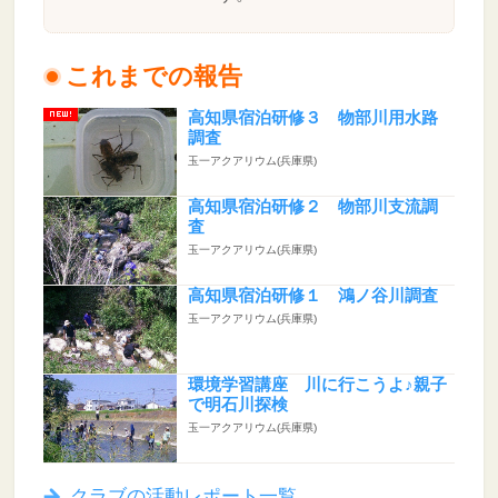
これまでの報告
高知県宿泊研修３ 物部川用水路
調査
玉一アクアリウム(兵庫県)
高知県宿泊研修２ 物部川支流調
査
玉一アクアリウム(兵庫県)
高知県宿泊研修１ 鴻ノ谷川調査
玉一アクアリウム(兵庫県)
環境学習講座 川に行こうよ♪親子
で明石川探検
玉一アクアリウム(兵庫県)
クラブの活動レポート一覧