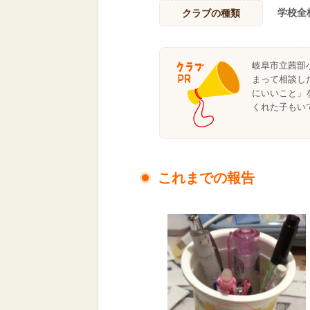
学校全
クラブの種類
岐阜市立茜部
まって相談し
にいいこと」
くれた子もい
これまでの報告