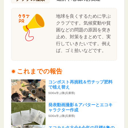
地球を良くするために学ぶ
クラブです。気候変動や貧
困などの問題の原因を突き
止め、対策をまとめて、実
行していきたいです。例え
ば、ゴミ拾いなどです。
これまでの報告
コンポスト再挑戦＆竹チップ肥料
で植え替え
SDGs学ぶ隊(兵庫県)
発表動画撮影＆アバターとエコキ
ャラクター作成
SDGs学ぶ隊(兵庫県)
エコカルタ大会&今年の目標&亀の