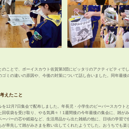
のことで、ボーイスカウト佐賀第3団にピッタリのアクティビティでした
のゴミの違いの原因や、今後の対策について話し合いました。同年最後
考えたこと
ルを12月7日集会で配布しました。年長児・小学生のビーバースカウト
た回収袋を受け取り、やる気満々！1週間後の今年最後の集会に、雑が
ペーパーの芯や紙箱など、生活用品から出た雑紙の他に、日頃の学習で
ちが率先して雑がみさまを救い出してくれたようでした。おうちでも楽