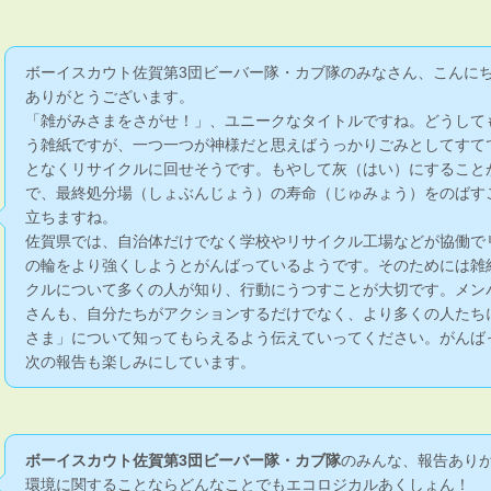
ボーイスカウト佐賀第3団ビーバー隊・カブ隊のみなさん、こんに
ありがとうございます。
「雑がみさまをさがせ！」、ユニークなタイトルですね。どうして
う雑紙ですが、一つ一つが神様だと思えばうっかりごみとしてすて
となくリサイクルに回せそうです。もやして灰（はい）にすること
で、最終処分場（しょぶんじょう）の寿命（じゅみょう）をのばす
立ちますね。
佐賀県では、自治体だけでなく学校やリサイクル工場などが協働で
の輪をより強くしようとがんばっているようです。そのためには雑
クルについて多くの人が知り、行動にうつすことが大切です。メン
さんも、自分たちがアクションするだけでなく、より多くの人たち
さま」について知ってもらえるよう伝えていってください。がんばっ
次の報告も楽しみにしています。
ボーイスカウト佐賀第3団ビーバー隊・カブ隊
のみんな、報告あり
環境に関することならどんなことでもエコロジカルあくしょん！