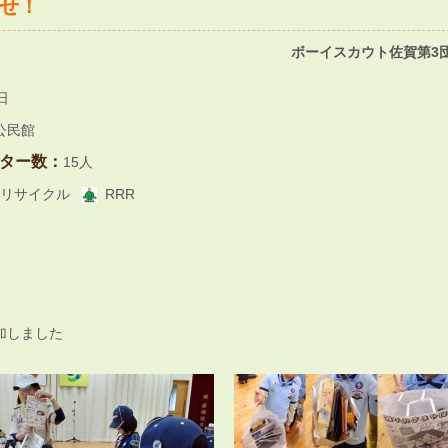
せ！
ボーイスカウト佐賀第3団
日
公民館
ター数：
15人
リサイクル
RRR
加しました