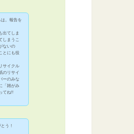
ちは。報告を
も出てしま
てしまうこ
がないの
ことにも役
リサイクル
紙のリサイ
バーのみな
に「雑がみ
てね!!
がとう！