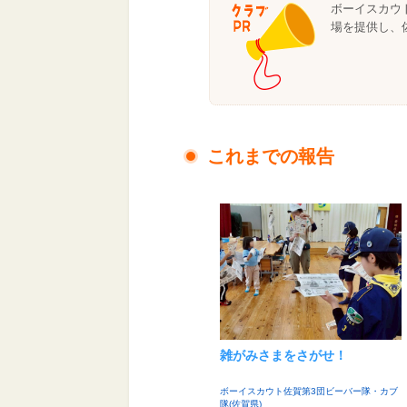
ボーイスカウ
場を提供し、
これまでの報告
雑がみさまをさがせ！
ボーイスカウト佐賀第3団ビーバー隊・カブ
隊(佐賀県)