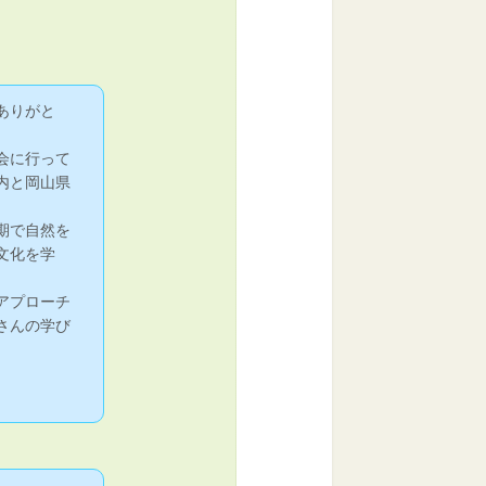
ありがと
会に行って
内と岡山県
期で自然を
文化を学
アプローチ
さんの学び
。