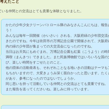
考えたこと
ている仲間との交流はとても貴重な体験となりました。
かたの少年少女クリーンパトロール隊のみなさんこんにちは、報告
う！
みんなは毎年一回開催（かいさい）される、大阪府緑の少年団交流
きたのですね。今年は吹田市の万博記念公園で開催されて、大阪府
内の緑の少年団が集まっての大交流会になったのですね。
当日はお天気にもめぐまれ、万博記念公園も紅葉（こうよう）の時
満喫（まんきつ）できました。また民族博物館ではいろいろな国の
び、楽しい時間をすごせたとのこと。
他の団体の活動発表も、それぞれことなる地いきの活動はテーマも
もちがいますので、大変きょうみ深く面白かったと思います。たく
があり、参考になったのではないでしょうか。
同じ思いを持って活動している仲間との交流はとても貴重ですね
また報告を送ってくださいね。楽しみに待っています。