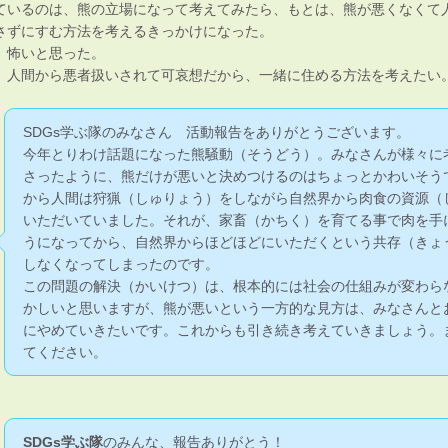
ているのは、熊の立場になって考えてみたら、もとは、熊が悪くなくて
さずにすむ方法を考えるきっかけになった。
、怖いと思った。
、人間から悪者扱いされて可哀想だから、一緒に住める方法を考えたい
SDGs学ぶ隊のみなさん 活動報告をありがとうございます。
今年とりわけ話題になった熊騒動（そうどう）。みなさんが様々に
さったように、熊だけが悪いと決めつけるのはちょっとかわいそう
から人間は狩猟（しゅりょう）をしながら自然界から肉食の資源（
いただいていました。それが、家畜（かちく）を育てる事で肉を手
うになってから、自然界からほどほどにいただくという共存（きょ
しなくなってしまったのです。
この問題の解決（かいけつ）は、根本的には社会の仕組みが変わら
かしいと思いますが、熊が悪いという一方的な見方は、みなさんと
にやめていきたいです。これからも引き続き考えていきましょう。
てください。
SDGs学ぶ隊
のみんな、報告ありがとう！