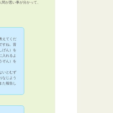
人間が悪い事が分かって、
。
考えてくだ
ですね。昔
しげん）を
に入れるよ
うぞん）を
ないとむず
おなじよう
また報告し