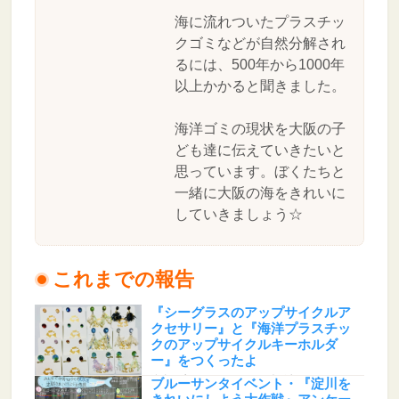
海に流れついたプラスチッ
クゴミなどが自然分解され
るには、500年から1000年
以上かかると聞きました。
海洋ゴミの現状を大阪の子
ども達に伝えていきたいと
思っています。ぼくたちと
一緒に大阪の海をきれいに
していきましょう☆
これまでの報告
『シーグラスのアップサイクルア
クセサリー』と『海洋プラスチッ
クのアップサイクルキーホルダ
ー』をつくったよ
地球☆プロテクト とあるた(大阪府)
ブルーサンタイベント・『淀川を