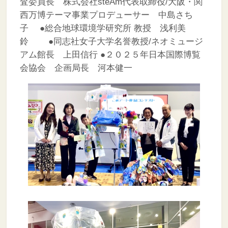
査委員長 株式会社steAm代表取締役/大阪・関
西万博テーマ事業プロデューサー 中島さち
子
●総合地球環境学研究所 教授 浅利美
鈴
●同志社女子大学名誉教授/ネオミュージ
アム館長 上田信行
●２０２５年日本国際博覧
会協会 企画局長 河本健一