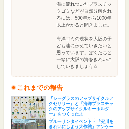
海に流れついたプラスチッ
クゴミなどが自然分解され
るには、500年から1000年
以上かかると聞きました。
海洋ゴミの現状を大阪の子
ども達に伝えていきたいと
思っています。ぼくたちと
一緒に大阪の海をきれいに
していきましょう☆
これまでの報告
『シーグラスのアップサイクルア
クセサリー』と『海洋プラスチッ
クのアップサイクルキーホルダ
ー』をつくったよ
地球☆プロテクト とあるた(大阪府)
ブルーサンタイベント・『淀川を
きれいにしよう大作戦』アンケー