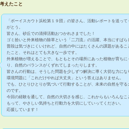
考えたこと
「ボーイスカウト浜松第１９団」の皆さん、活動レポートを送って
がとう。
皆さん、砂丘での清掃活動おつかれさまでした！
ゴミ拾いと外来植物の除草という「二刀流」の活躍、本当にすばら
普段は気づきにくいけれど、自然の中にはたくさんの課題があるこ
たこと、それはとても大きな一歩です。
外来植物が増えることで、もともとその場所にあった植物が育ちに
り、自然のバランスがくずれてしまったりします。
皆さんの行動は、そうした問題を少しずつ解決に導く大切な力にな
環境問題に「これだけやれば大丈夫」という答えはありません。
でも、ひとりひとりが気づいて行動することが、未来の自然を守る
のです。
今回の経験を通して、自然の大切さを感じ、これからもいろんなこ
もって、やさしい気持ちと行動力を大切にしていってください。
応援しています！