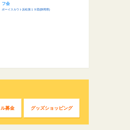
フ会
ボーイスカウト浜松第１９団(静岡県)
クル募金
グッズショッピング