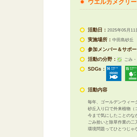
ウエルカメクリー
活動日：
2025年05月11
実施場所：
中田島砂丘
参加メンバー＆サポー
活動の分野：
ごみ・
SDGs：
活動内容
毎年、ゴールデンウィー
砂丘入り口で外来植物（
今まで気にしたことのな
ごみ拾いと除草作業の二
環境問題ってひとつじゃ