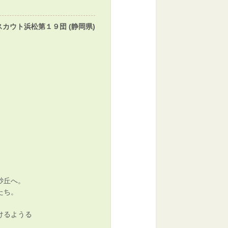
カウト浜松第１９団 (静岡県)
砂丘へ。
たち。
けるようる