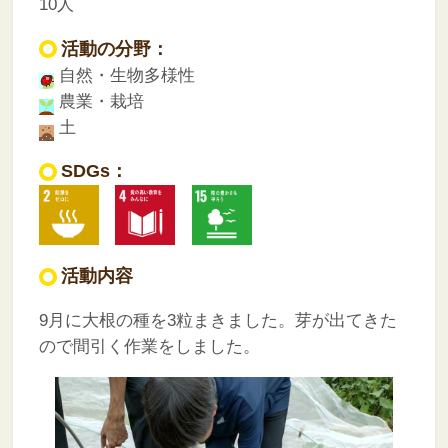
10人
活動の分野：
自然・生物多様性
農業・栽培
土
SDGs：
活動内容
9月に大根の種を3粒まきました。芽が出てきた
ので間引く作業をしました。