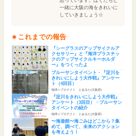
思っています。ぼくたちと
一緒に大阪の海をきれいに
していきましょう☆
これまでの報告
『シーグラスのアップサイクルア
クセサリー』と『海洋プラスチッ
クのアップサイクルキーホルダ
ー』をつくったよ
地球☆プロテクト とあるた(大阪府)
ブルーサンタイベント・『淀川を
きれいにしよう大作戦』アンケー
ト（4回目）
地球☆プロテクト とあるた(大阪府)
『淀川をきれいにしよう大作戦』
アンケート（3回目）・ブルーサン
タイベントの紹介
地球☆プロテクト とあるた(大阪府)
〜海遊館〜海ごみはどこから？集
めて、調べて、未来のアクション
を考えよう！