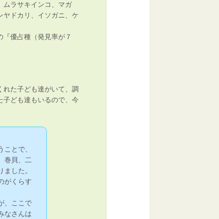
、ムラサキインコ、マガ
ンヤドカリ、イソガニ、ケ
の『優占種（発見率が７
くれた子ども達がいて、調
た子ども達もいるので、今
うことで、
、巻貝、二
りました。
のがくらす
が、ここで
みなさんは