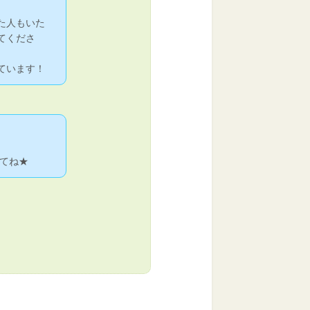
た人もいた
てくださ
ています！
てね★