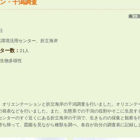
ン・干潟調査
南三
日
然環境活用センター、折立海岸
ター数：
21人
生物多様性
、オリエンテーションと折立海岸の干潟調査を行いました。オリエンテ
の発表などを行いました。また、生態系での干潟の役割やそこに生息す
センターのすぐ近くにある折立海岸の干潟で、生きものの採集と観察を
持ち帰って、図鑑を見ながら種類を調べ、各自が自分の調査表に記録し