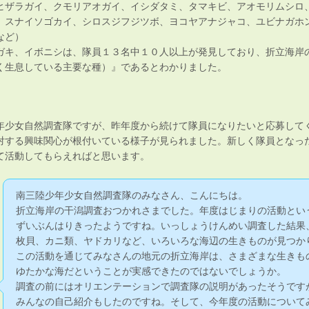
ザラガイ、クモリアオガイ、イシダタミ、タマキビ、アオモリムシロ
、スナイソゴカイ、シロスジフジツボ、ヨコヤアナジャコ、ユビナガホ
など）
ガキ、イボニシは、隊員１３名中１０人以上が発見しており、折立海岸
く生息している主要な種）』であるとわかりました。
年少女自然調査隊ですが、昨年度から続けて隊員になりたいと応募して
対する興味関心が根付いている様子が見られました。新しく隊員となっ
て活動してもらえればと思います。
南三陸少年少女自然調査隊のみなさん、こんにちは。
折立海岸の干潟調査おつかれさまでした。年度はじまりの活動とい
ずいぶんはりきったようですね。いっしょうけんめい調査した結果
枚貝、カニ類、ヤドカリなど、いろいろな海辺の生きものが見つか
この活動を通じてみなさんの地元の折立海岸は、さまざまな生きも
ゆたかな海だということが実感できたのではないでしょうか。
調査の前にはオリエンテーションで調査隊の説明があったそうです
みんなの自己紹介もしたのですね。そして、今年度の活動について