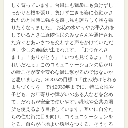
しく育っています。台風にも猛暑にも負けずし
っかりと根を張り、負けず生きる姿に心動かさ
れたのと同時に強さを感じ私も誇らしく胸を張
りたくなりました。
お花の水やりやお手入れを
しているときに近隣住民のみなさんや通行され
た方々とあいさつを交わすと声をかけていただ
き、少しの会話が生まれます。「おつかれさ
ま！」「ありがとう」「いつも見てるよ」「き
れいだねぇ」このコミュニケーションの広がり
の輪こそが安全安心な街に繋がるのではないか
と思いました。SDGsの目標11「住み続けられる
まちづくりを」では2030年までに、特に女性や
子ども、お年寄りや障がいのある人などを含め
て、だれもが安全で使いやすい緑地や公共の場
所を使えるよう目指しています。互いに自分た
ちの住む街に目を向け、コミュニケーションを
とる、自らが心地よい環境をつくる、そうする