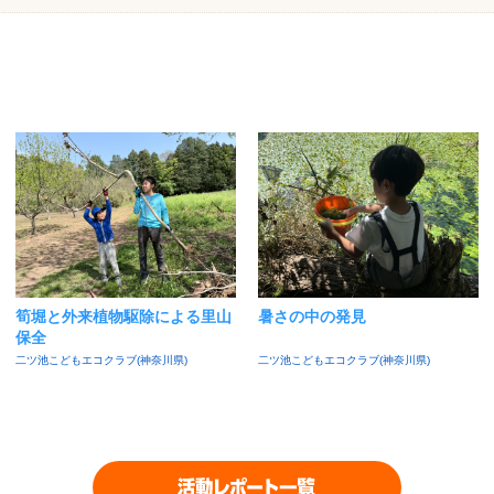
筍堀と外来植物駆除による里山
暑さの中の発見
保全
二ツ池こどもエコクラブ(神奈川県)
二ツ池こどもエコクラブ(神奈川県)