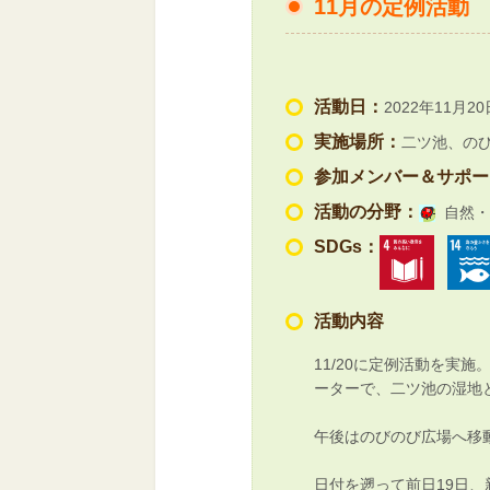
11月の定例活動
活動日：
2022年11月20
実施場所：
二ツ池、の
参加メンバー＆サポー
活動の分野：
自然・
SDGs：
活動内容
11/20に定例活動を実
ーターで、二ツ池の湿地
午後はのびのび広場へ移
日付を遡って前日19日