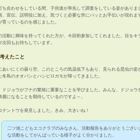
打ち合わせをしている間、子供達が率先して調査をしている姿がありま
画、宣伝、説明役に加え、気づくと必要な所にパッとお手伝いが現れま
が育っているのを感じました。
の活動に興味を持ってくれた方が、今回初参加してくれました。目をキ
ひ次回もお待ちしています。
考えたこと
にあいにくの曇り空。このところの気温低下もあり、見られる昆虫の姿
た冬鳥のオオバンとハシビロガモが帰ってきました。
、ドジョウがフナの繁殖に重要なことを学びました。みんな、ドジョウ
綺麗になることを期待しているのですよ～。
コテントウを発見しました。きみ、大きいね！
二ツ池こどもエコクラブのみなさん、活動報告をありがとうござい
な活動をしてがんばっている様子がよく分かりました。