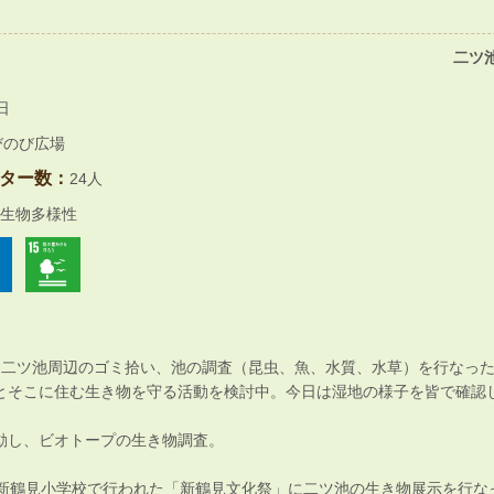
二ツ
日
びのび広場
ター数：
24人
生物多様性
施。二ツ池周辺のゴミ拾い、池の調査（昆虫、魚、水質、水草）を行なっ
とそこに住む生き物を守る活動を検討中。今日は湿地の様子を皆で確認
動し、ビオトープの生き物調査。
、新鶴見小学校で行われた「新鶴見文化祭」に二ツ池の生き物展示を行な