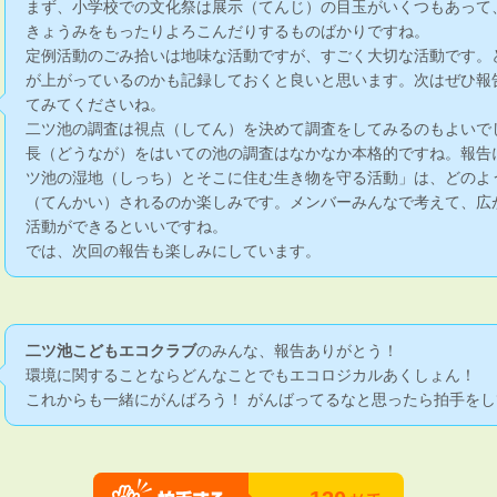
まず、小学校での文化祭は展示（てんじ）の目玉がいくつもあって
きょうみをもったりよろこんだりするものばかりですね。
定例活動のごみ拾いは地味な活動ですが、すごく大切な活動です。
が上がっているのかも記録しておくと良いと思います。次はぜひ報
てみてくださいね。
二ツ池の調査は視点（してん）を決めて調査をしてみるのもよいで
長（どうなが）をはいての池の調査はなかなか本格的ですね。報告
ツ池の湿地（しっち）とそこに住む生き物を守る活動」は、どのよ
（てんかい）されるのか楽しみです。メンバーみんなで考えて、広
活動ができるといいですね。
では、次回の報告も楽しみにしています。
二ツ池こどもエコクラブ
のみんな、報告ありがとう！
環境に関することならどんなことでもエコロジカルあくしょん！
これからも一緒にがんばろう！ がんばってるなと思ったら拍手をし