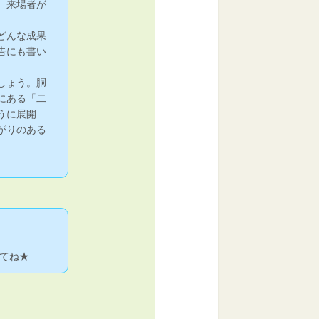
、来場者が
どんな成果
告にも書い
しょう。胴
にある「二
うに展開
がりのある
てね★