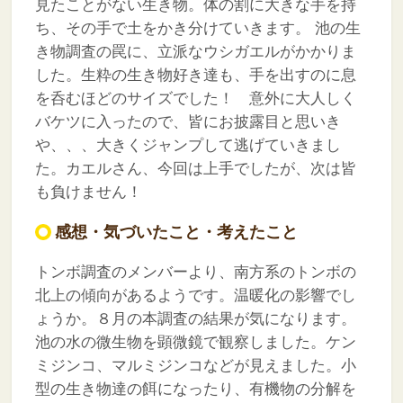
見たことがない生き物。体の割に大きな手を持
ち、その手で土をかき分けていきます。
池の生
き物調査の罠に、立派なウシガエルがかかりま
した。生粋の生き物好き達も、手を出すのに息
を呑むほどのサイズでした！ 意外に大人しく
バケツに入ったので、皆にお披露目と思いき
や、、、大きくジャンプして逃げていきまし
た。カエルさん、今回は上手でしたが、次は皆
も負けません！
感想・気づいたこと・考えたこと
トンボ調査のメンバーより、南方系のトンボの
北上の傾向があるようです。温暖化の影響でし
ょうか。８月の本調査の結果が気になります。
池の水の微生物を顕微鏡で観察しました。ケン
ミジンコ、マルミジンコなどが見えました。小
型の生き物達の餌になったり、有機物の分解を