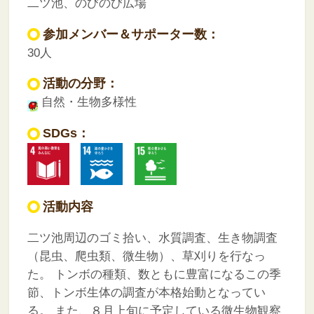
二ツ池、のびのび広場
参加メンバー＆サポーター数：
30人
活動の分野：
自然・生物多様性
SDGs：
活動内容
二ツ池周辺のゴミ拾い、水質調査、生き物調査
（昆虫、爬虫類、微生物）、草刈りを行なっ
た。
トンボの種類、数ともに豊富になるこの季
節、トンボ生体の調査が本格始動となってい
る。
また、８月上旬に予定している微生物観察