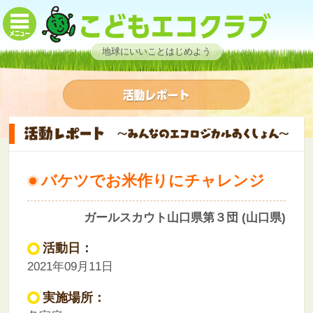
地球にいいことはじめよう
バケツでお米作りにチャレンジ
ガールスカウト山口県第３団 (山口県)
活動日：
2021年09月11日
実施場所：