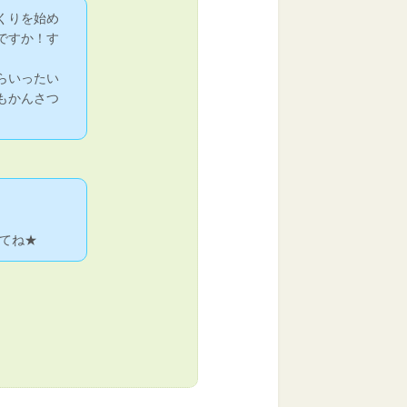
くりを始め
ですか！す
らいったい
もかんさつ
てね★