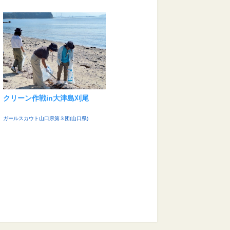
クリーン作戦in大津島刈尾
ガールスカウト山口県第３団(山口県)