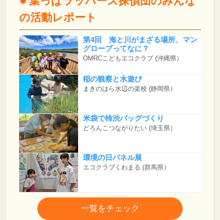
葉っぱラッパーズ探偵団のみんな
の活動レポート
第4回 海と川がまざる場所、マン
グローブってなに？
OMRCこどもエコクラブ
(沖縄県）
稲の観察と水遊び
まきのはら水辺の楽校
(静岡県）
米袋で柿渋バッグづくり
どろんこつながりたい
(埼玉県）
環境の日パネル展
エコクラブくわまる
(群馬県）
一覧をチェック