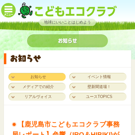
地球にいいことはじめよう
お知らせ
イベント情報
メディアでの紹介
壁新聞道場！
リアルヴォイス
ユースTOPICS
【鹿児島市こどもエコクラブ事務
局レポート】色響（IRO＆HIBIKI)が