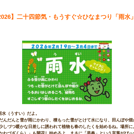
2026】二十四節気・もうすぐ☆ひなまつり「雨水
雨水（うすい）だよ。
だんだんと雪が雨にかわり、積もった雪がとけて水になり、田んぼや畑
少しづつ暖かな日差しに誘われて植物も春のしたくを始めるね。場所に
かわづざくら）」も開花し始めるよ。まさに「早春」という言葉がぴっ