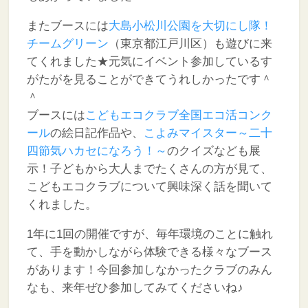
またブースには
大島小松川公園を大切にし隊！
チームグリーン
（東京都江戸川区）も遊びに来
てくれました★元気にイベント参加しているす
がたがを見ることができてうれしかったです＾
＾
ブースには
こどもエコクラブ全国エコ活コンク
ール
の絵日記作品や、
こよみマイスター～二十
四節気ハカセになろう！～
のクイズなども展
示！子どもから大人までたくさんの方が見て、
こどもエコクラブについて興味深く話を聞いて
くれました。
1年に1回の開催ですが、毎年環境のことに触れ
て、手を動かしながら体験できる様々なブース
があります！今回参加しなかったクラブのみん
なも、来年ぜひ参加してみてくださいね♪