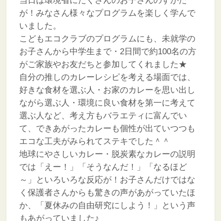
当日は環境省にたくさんのお子さんのすがた
が！みなさん様々なプログラムを楽しく学んで
いました。
こどもエコクラブのプログラムにも、未就学の
お子さんから中学生まで・2日間で約100名の方
がご家族やお友だちと参加してくれました★
自分の推しのカレーレシピを考える場面では、
好きな食材を選ぶ人・お家のカレーを思い出し
ながら選ぶ人・環境に良い食材を第一に考えて
選ぶ人など、考え方もバラエティに富んでい
て、できあがったカレーも個性が出ていつつも
エコな工夫がみられてステキでした＾＾
地球にやさしいカレー・脱炭素なカレーの説明
では「えー！」「そうなんだ！」「なるほど
～」といろいろな反応が！お子さんだけではな
く保護者さんからも驚きの声があがっていたほ
か、「夏休みの自由研究にしよう！」という声
もあがっていました♪