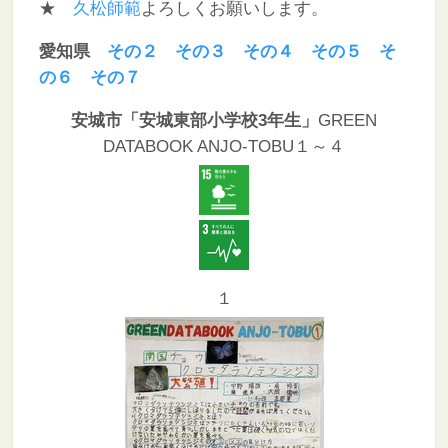
★
久松師範
よろしくお願いします。
愛知県
その２
その３
その４
その５
そ
の６
その７
安城市「安城東部小学校3年生」
GREEN
DATABOOK ANJO-TOBU１～４
１