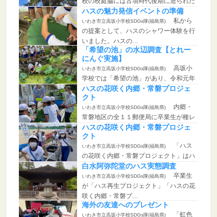
校の校庭脇には古墳時代後期に造られた
と言われる古墳が...
ハスの魅力発信イベントの準備
私から
いわき市立高坂小学校SDGs隊(福島県)
の提案として、ハスのシャワー体験を行
いました。ハスの...
「希望の池」の水辺調査【とれー
にんぐ実施】
高坂小
いわき市立高坂小学校SDGs隊(福島県)
学校では「希望の池」があり、令和元年
５月、白水阿弥陀...
ハスの花咲く内郷・常磐プロジェ
クト
内郷・
いわき市立高坂小学校SDGs隊(福島県)
常磐地区の全１１郵便局に卒業生が種レ
ンコン入りのタラ...
ハスの花咲く内郷・常磐プロジェ
クト
「ハス
いわき市立高坂小学校SDGs隊(福島県)
の花咲く内郷・常磐プロジェクト」はハ
スに関心を持って...
白水阿弥陀堂のハス実態調査
卒業生
いわき市立高坂小学校SDGs隊(福島県)
が「ハス再生プロジェクト」「ハスの花
咲く内郷・常磐プ...
海外の友達へのプレゼント
「虹色
いわき市立高坂小学校SDGs隊(福島県)