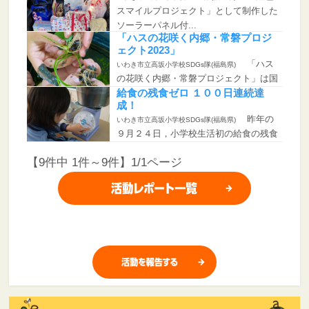
スマイルプロジェクト」として制作した
ソーラーパネル付...
「ハスの花咲く内郷・常磐プロジ
ェクト2023」
「ハス
いわき市立高坂小学校SDGs隊(福島県)
の花咲く内郷・常磐プロジェクト」は国
宝白水阿弥陀堂の...
給食の残食ゼロ １００日連続達
成！
昨年の
いわき市立高坂小学校SDGs隊(福島県)
９月２４日，小学校生活初の給食の残食
ゼロ(完食)を達...
【9件中 1件～9件】1/1ページ