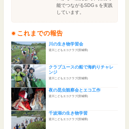
能でつながるSDGｓを実践
しています。
これまでの報告
川の生き物学習会
逆川こどもエコクラブ(茨城県)
クラブユースの船で海釣りチャレ
ンジ
逆川こどもエコクラブ(茨城県)
夜の昆虫観察会とエコ工作
逆川こどもエコクラブ(茨城県)
千波湖の生き物学習
逆川こどもエコクラブ(茨城県)