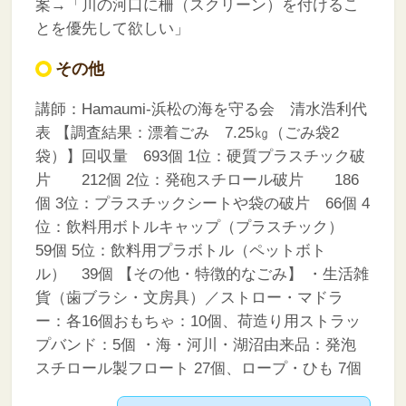
案→「川の河口に柵（スクリーン）を付けるこ
とを優先して欲しい」
その他
講師：Hamaumi-浜松の海を守る会 清水浩利代
表
【調査結果：漂着ごみ 7.25㎏（ごみ袋2
袋）】回収量 693個
1位：硬質プラスチック破
片 212個
2位：発砲スチロール破片 186
個
3位：プラスチックシートや袋の破片 66個
4
位：飲料用ボトルキャップ（プラスチック）
59個
5位：飲料用プラボトル（ペットボト
ル） 39個
【その他・特徴的なごみ】
・生活雑
貨（歯ブラシ・文房具）／ストロー・マドラ
ー：各16個おもちゃ：10個、荷造り用ストラッ
プバンド：5個
・海・河川・湖沼由来品：発泡
スチロール製フロート 27個、ロープ・ひも 7個