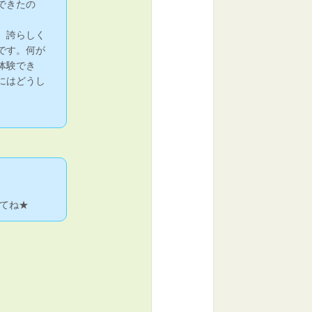
できたの
、誇らしく
です。何が
体験でき
にはどうし
てね★