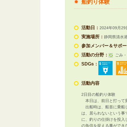
船釣り体験
活動日：
2024年09月29
実施場所：
静岡県清水
参加メンバー＆サポー
活動の分野：
ごみ・
SDGs：
活動内容
2日目の船釣り体験
本日は、前日と打って変
出船時は、船首に乗船し
は、居られないという事
に、釣りの仕掛けを投入
の魚信を捉える事ができ