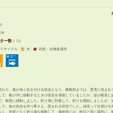
日
港沖
ター数：
7人
リサイクル
水
自然・生物多様性
わり、風が強く吹き付ける状況となり、乗船前までは、悪雲に包まれ
て、船が沖に移動するときの状況を堪能していましたが、波が船首に
で、船尾に移動しました。釣り場に到着して、釣りを開始しましたが、
して、魚の魚信を待つ事さえ、阻まれる状況でした。頑張って仕掛けを
なく、何度となく釣り場を移動して、最終的には、昨日と同じ場所に、