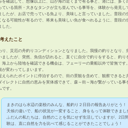
を確認して、想像以上に、山が海の近くまで有る事と、港には、多く
っている箇所・大きなタンクが立ち並んでいる事等を、体験から発見し
ましたが、お店で売っている魚より、美味しと言っていました。普段の
くなる可能性が有るので、将来も美味しい魚が食べれるように、普段の
ました。
考えたこと
り、災厄の舟釣りコンディションとなりました。我慢の釣りとなり、
いましたが、突然、魚信が訪れると、直ぐに自分で釣りをすると、釣り
、海上から陸地を確認できる機会は、フェーリーの乗船以外で皆無です
観が変わってしまいます。
えられたポイントに停泊するので、街の景観を含めて、観察できると
ダイレクトに自然の恵みを実体感できて、森～街～海が繋がっている事
ムです。
まきのはら水辺の楽校のみんな、船釣り２日目の報告ありがとう！
天候の違いで、船の状況が一変すること、身をもって体験できまし
ふだんの私たちは、自然のことを気にせず生活していますが、2日
験は、直に自然を力を比べて感じることができたことでしょう！