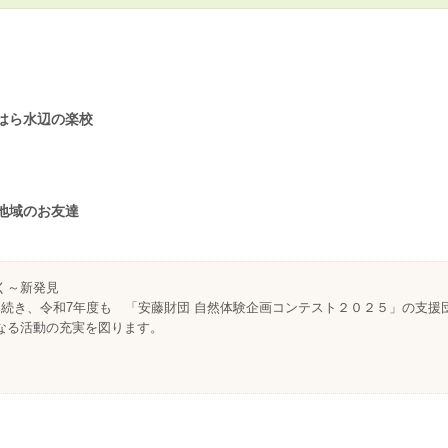
はら水辺の楽校
地域のお友達
く～新発見
引続き、令和7年度も 「安藤財団 自然体験企画コンテスト２０２５」の支援
なる活動の充実を図ります。