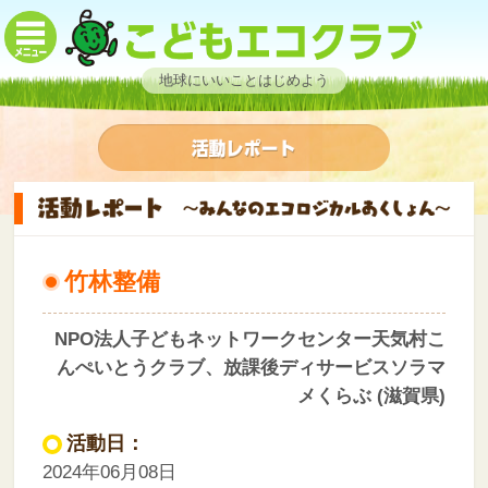
地球にいいことはじめよう
竹林整備
NPO法人子どもネットワークセンター天気村こ
んぺいとうクラブ、放課後ディサービスソラマ
メくらぶ (滋賀県)
活動日：
2024年06月08日