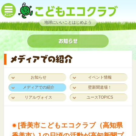
地球にいいことはじめよう
お知らせ
イベント情報
メディアでの紹介
壁新聞道場！
リアルヴォイス
ユースTOPICS
[香美市こどもエコクラブ（高知県
香美市）] の日頃の活動が高知新聞プ