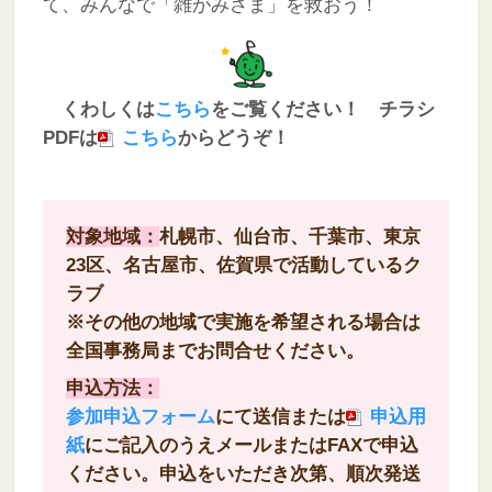
て、みんなで「雑がみさま」を救おう！
くわ
しくは
こちら
をご覧ください！ チラシ
PDFは
こちら
からどうぞ！
対象地域：
札幌市、仙台市、千葉市、東京
23区、名古屋市、佐賀県
で活動しているク
ラブ
※その他の地域で実施を希望される場合は
全国事務局までお問合せください。
申込方法：
参加申込フォーム
にて送信または
申込用
紙
にご記入のうえメールまたはFAXで申込
ください。
申込をいただき次第、順次発送