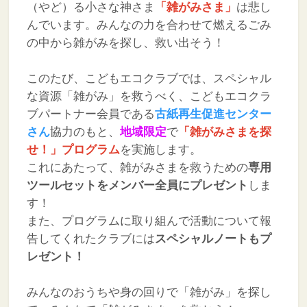
（やど）る小さな神さま
「雑がみさま」
は悲し
んでいます。みんなの力を合わせて燃えるごみ
の中から雑がみを探し、救い出そう！
このたび、こどもエコクラブでは、スペシャル
な資源「雑がみ」を救うべく、こどもエコクラ
ブパートナー会員である
古紙再生促進センター
さん
協力のもと、
地域限定
で
「雑がみさまを探
せ！」プログラム
を実施します。
これにあたって、雑がみさまを救うための
専用
ツールセットをメンバー全員にプレゼント
しま
す！
また、プログラムに取り組んで活動について報
告してくれたクラブには
スペシャルノートもプ
レゼント！
みんなのおうちや身の回りで「雑がみ」を探し