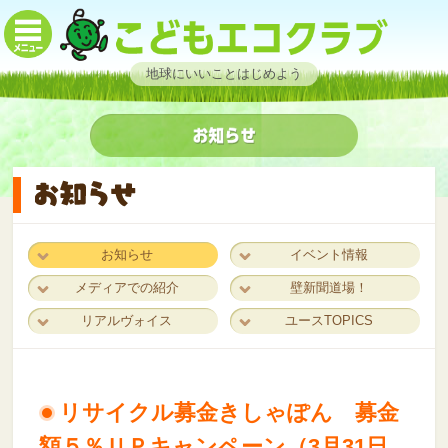
地球にいいことはじめよう
お知らせ
イベント情報
メディアでの紹介
壁新聞道場！
リアルヴォイス
ユースTOPICS
リサイクル募金きしゃぽん 募金
額５％ＵＰキャンペーン（3月31日