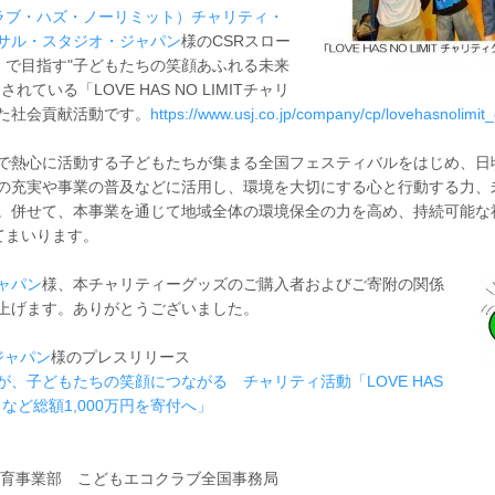
MIT（ラブ・ハズ・ノーリミット）チャリティ・
サル・スタジオ・ジャパン
様のCSRスロー
IMIT」で目指す"子どもたちの笑顔あふれる未来
ている「LOVE HAS NO LIMITチャリ
た社会貢献活動です。
https://www.usj.co.jp/company/cp/lovehasnolimit_
で熱心に活動する子どもたちが集まる全国フェスティバルをはじめ、日
の充実や事業の普及などに活用し、環境を大切にする心と行動する力、
。併せて、本事業を通じて地域全体の環境保全の力を高め、持続可能な
てまいります。
ャパン
様、本チャリティーグッズのご購入者およびご寄附の関係
し上げます。ありがとうございました。
ジャパン
様のプレスリリース
、子どもたちの笑顔につながる チャリティ活動「LOVE HAS
」など総額1,000万円を寄付へ」
教育事業部 こどもエコクラブ全国事務局