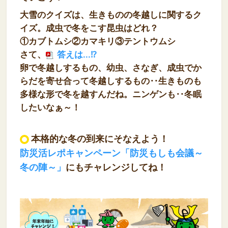
大雪のクイズは、生きものの冬越しに関するク
イズ。成虫で冬をこす昆虫はどれ？
①カブトムシ②カマキリ③テントウムシ
さて、
答えは...⁉
卵で冬越しするもの、幼虫、さなぎ、成虫でか
らだを寄せ合って冬越しするもの‥生きものも
多様な形で冬を越すんだね。ニンゲンも‥冬眠
したいなぁ～！
本格的な冬の到来にそなえよう！
防災活レポキャンペーン「防災もしも会議～
冬の陣～」
にもチャレンジしてね！