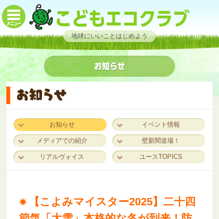
地球にいいことはじめよう
お知らせ
イベント情報
メディアでの紹介
壁新聞道場！
リアルヴォイス
ユースTOPICS
【こよみマイスター2025】二十四
節気「大雪」本格的な冬が到来！防